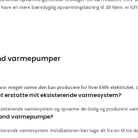
l have en mere bæredygtig opvarmningsløsning til dit hjem, er luf
vand varmepumper
vor meget varme den kan producere for hver kWh elektricitet, 
at erstatte mit eksisterende varmesystem?
t eksisterende varmesystem og opvarme din bolig og producere var
il-vand varmepumpe?
sterende varmesystem. Installationen kan tage alt fra en til tre d