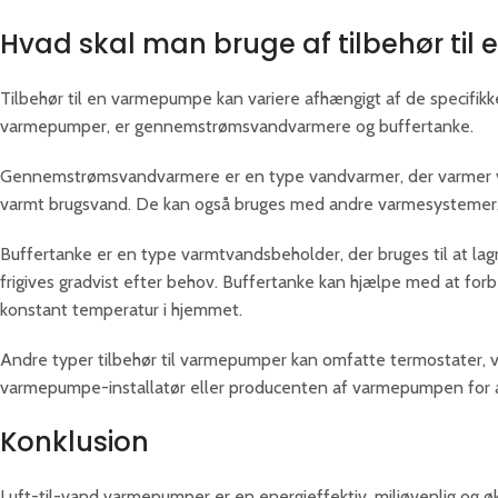
Hvad skal man bruge af tilbehør ti
Tilbehør til en varmepumpe kan variere afhængigt af de specifikk
varmepumper, er gennemstrømsvandvarmere og buffertanke.
Gennemstrømsvandvarmere er en type vandvarmer, der varmer va
varmt brugsvand. De kan også bruges med andre varmesystemer, s
Buffertanke er en type varmtvandsbeholder, der bruges til at l
frigives gradvist efter behov. Buffertanke kan hjælpe med at fo
konstant temperatur i hjemmet.
Andre typer tilbehør til varmepumper kan omfatte termostater, va
varmepumpe-installatør eller producenten af varmepumpen for at
Konklusion
Luft-til-vand varmepumper er en energieffektiv, miljøvenlig og