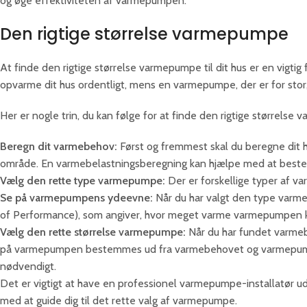
og øge effektiviteten af varmepumpen.
Den rigtige størrelse varmepumpe
At finde den rigtige størrelse varmepumpe til dit hus er en vigtig f
opvarme dit hus ordentligt, mens en varmepumpe, der er for stor,
Her er nogle trin, du kan følge for at finde den rigtige størrelse 
Beregn dit varmebehov:
Først og fremmest skal du beregne dit hu
område. En varmebelastningsberegning kan hjælpe med at beste
Vælg den rette type varmepumpe:
Der er forskellige typer af var
Se på varmepumpens ydeevne:
Når du har valgt den type varm
of Performance), som angiver, hvor meget varme varmepumpen kan
Vælg den rette størrelse varmepumpe:
Når du har fundet varme
på varmepumpen bestemmes ud fra varmebehovet og varmepumpens 
nødvendigt.
Det er vigtigt at have en professionel varmepumpe-installatør ud
med at guide dig til det rette valg af varmepumpe.