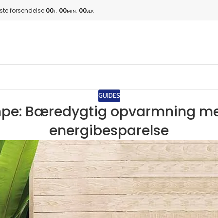
te forsendelse:
00
00
00
T.
MIN.
SEK
GUIDES
mpe: Bæredygtig opvarmning me
energibesparelse