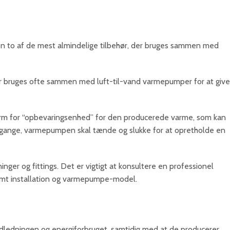
Men to af de mest almindelige tilbehør, der bruges sammen med
 bruges ofte sammen med luft-til-vand varmepumper for at give
orm for “opbevaringsenhed” for den producerede varme, som kan
f gange, varmepumpen skal tænde og slukke for at opretholde en
er og fittings. Det er vigtigt at konsultere en professionel
temt installation og varmepumpe-model.
dledningen og energiforbruget, samtidig med at de producerer