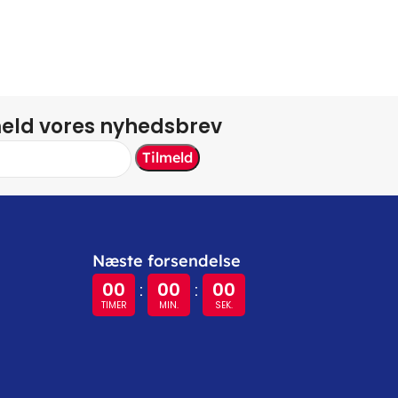
meld vores nyhedsbrev
Næste forsendelse
00
00
00
:
:
TIMER
MIN.
SEK.