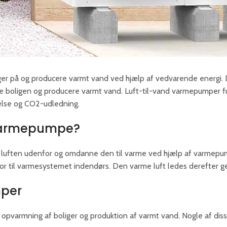
ger på og producere varmt vand ved hjælp af vedvarende energi.
 boligen og producere varmt vand. Luft-til-vand varmepumper fung
else og CO2-udledning.
 varmepumpe?
f luften udenfor og omdanne den til varme ved hjælp af varmep
or til varmesystemet indendørs. Den varme luft ledes derefter g
mper
opvarmning af boliger og produktion af varmt vand. Nogle af diss