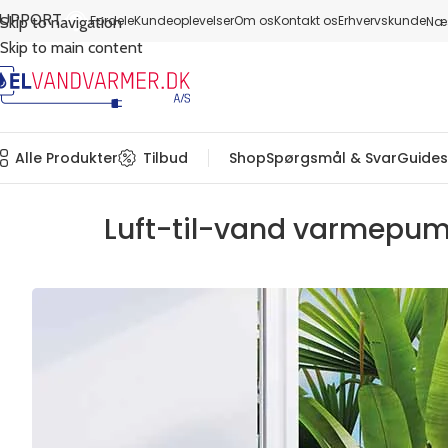
SUPPORT
Fordele
Kundeoplevelser
Om os
Kontakt os
Erhvervskunde
Næs
Skip to navigation
Skip to main content
Alle Produkter
Tilbud
Shop
Spørgsmål & Svar
Guides
Luft-til-vand varmepu