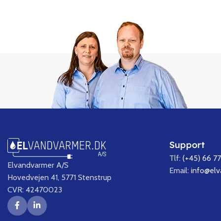
Support
Tlf:
(+45) 66 7
Elvandvarmer A/S
Email:
info@el
Hovedvejen 41, 5771 Stenstrup
CVR: 42470023