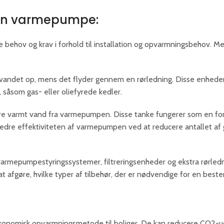
l en varmepumpe:
e behov og krav i forhold til installation og opvarmningsbehov. 
ndet op, mens det flyder gennem en rørledning. Disse enheder
åsom gas- eller oliefyrede kedler.
agre varmt vand fra varmepumpen. Disse tanke fungerer som en f
rbedre effektiviteten af varmepumpen ved at reducere antallet a
rmepumpestyringssystemer, filtreringsenheder og ekstra rørledning
 afgøre, hvilke typer af tilbehør, der er nødvendige for en bes
 økonomisk opvarmningsmetode til boliger. De kan reducere CO2-u