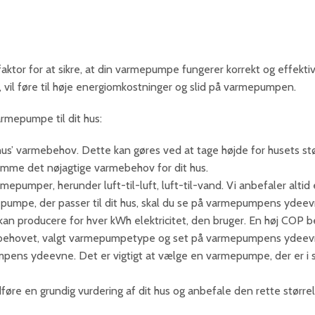
aktor for at sikre, at din varmepumpe fungerer korrekt og effektivt.
 vil føre til høje energiomkostninger og slid på varmepumpen.
varmepumpe til dit hus:
s’ varmebehov. Dette kan gøres ved at tage højde for husets størr
mme det nøjagtige varmebehov for dit hus.
mepumper, herunder luft-til-luft, luft-til-vand. Vi anbefaler altid e
epumpe, der passer til dit hus, skal du se på varmepumpens y
 producere for hver kWh elektricitet, den bruger. En høj COP b
behovet, valgt varmepumpetype og set på varmepumpens ydeevne
ydeevne. Det er vigtigt at vælge en varmepumpe, der er i stand
føre en grundig vurdering af dit hus og anbefale den rette større