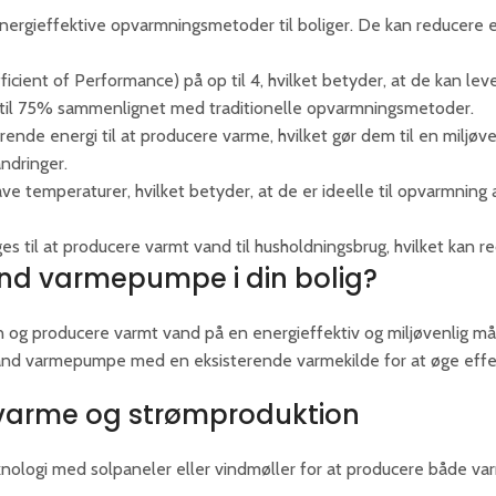
rgieffektive opvarmningsmetoder til boliger. De kan reducere ene
ent of Performance) på op til 4, hvilket betyder, at de kan lever
til 75% sammenlignet med traditionelle opvarmningsmetoder.
nde energi til at producere varme, hvilket gør dem til en miljøv
ndringer.
 temperaturer, hvilket betyder, at de er ideelle til opvarmning
 til at producere varmt vand til husholdningsbrug, hvilket kan 
and varmepumpe i din bolig?
n og producere varmt vand på en energieffektiv og miljøvenlig m
vand varmepumpe med en eksisterende varmekilde for at øge effe
varme og strømproduktion
ogi med solpaneler eller vindmøller for at producere både varme