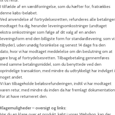
til os retur.
I tilfælde af en værdiforringelse, som du hæfter for, fratrækkes
denne købs-beløbet.
Ved anvendelse af fortrydelsesretten, refunderes alle betalinger
modtaget fra dig, herunder leveringsomkostninger (undtaget
ekstra omkostninger som følge af dit valg af en anden
leveringsform end den billigste form for standardlevering, som vi
tilbyder), uden unødig forsinkelse og senest 14 dage fra den
dato, hvor vi har modtaget meddelelse om din beslutning om at
gøre brug af fortrydelsesretten. Tilbagebetaling gennemføres
med samme betalingsmiddel, som du benyttede ved den
oprindelige transaktion, med mindre du udtrykkeligt har indvilget i
noget andet.
Vi kan tilbageholde beløbsrefunderingen, indtil vi har modtaget
varen retur, med mindre du inden da har fremlagt dokumentation
for at have returneret den.
Klagemuligheder – oversigt og links:
Har du en klage over et produkt, købt i vores Webshop, kan der