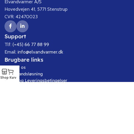
Elvandvarmer A/S
Hovedvejen 41, 5771 Stenstrup
CVR: 42470023
Support
Tlf:
(+45) 66 77 88 99
Email:
info@elvandvarmer.dk
Brugbare links
Kontakt os
Brugsvandsløsning
Shop
Kurv
Salgs- og Leveringsbetingelser
Persondatapolitik
Reklamation
Retur
Næste forsendelse
00
00
00
:
:
TIMER
MIN.
SEK.