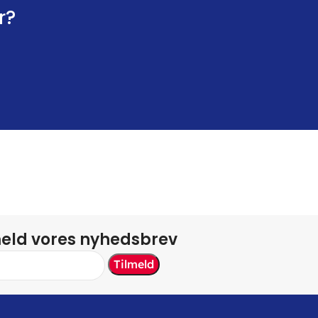
r?
meld vores nyhedsbrev