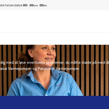
te forsendelse:
00
00
00
T.
MIN.
SEK
pe dig med at løse eventuelle problemer, du måtte støde på med d
r, Kaisai Varmepumper og Panasonic Varmepumper.