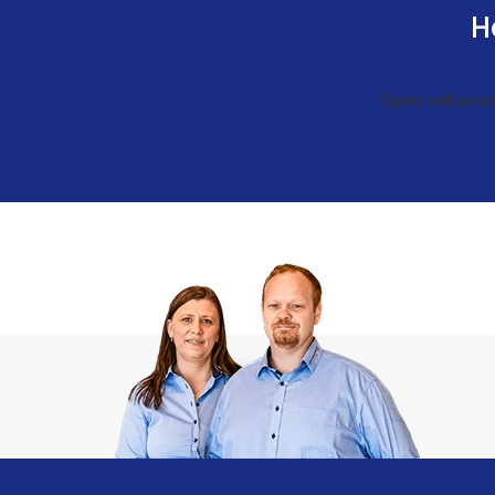
H
Opret reklamat