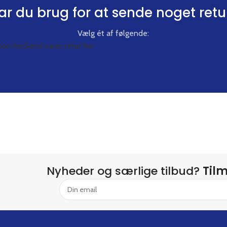
ar du brug for at sende noget retu
Vælg ét af følgende:
ion her
Send varer retur her
Nyheder og særlige tilbud?
Til