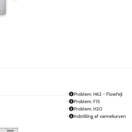
Problem: H62 - Flowfejl
Problem: F15
Problem: H20
Indstilling af varmekurven