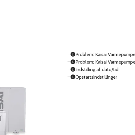
Problem: Kaisai Varmepumper
Problem: Kaisai Varmepumper
Indstilling af dato/tid
Opstartsindstillinger