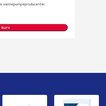
ste varmepumpeproducenter.
il kurv