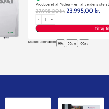
Produceret af Midea – en af verdens stør
23.995,00
kr.
27.995,00
kr.
Tilføj t
Næste forsendelse:
00
00
00
T.
MIN.
SEK