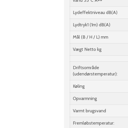
vand 55°C A++
Lydeffektniveau dB(A)
Lydtryk1 (1m) dB(A)
Mål (B / H / L) mm
Vægt Netto kg
Driftsområde
(udendørstemperatur):
Køling
Opvarmning
Varmt brugsvand
Fremløbstemperatur: