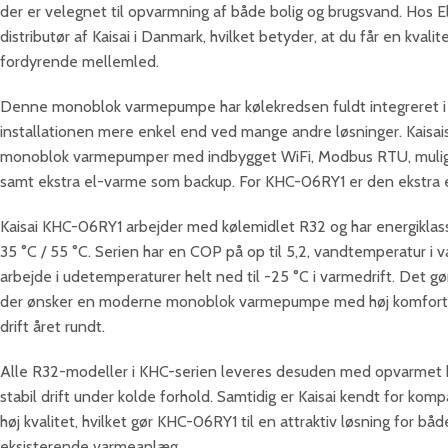
der er velegnet til opvarmning af både bolig og brugsvand. Hos E
distributør af Kaisai i Danmark, hvilket betyder, at du får en kva
fordyrende mellemled.
Denne monoblok varmepumpe har kølekredsen fuldt integreret i 
installationen mere enkel end ved mange andre løsninger. Kaisai
monoblok varmepumper med indbygget WiFi, Modbus RTU, muligh
samt ekstra el-varme som backup. For KHC-06RY1 er den ekstra 
Kaisai KHC-06RY1 arbejder med kølemidlet R32 og har energikla
35 °C / 55 °C. Serien har en COP på op til 5,2, vandtemperatur i 
arbejde i udetemperaturer helt ned til -25 °C i varmedrift. Det gør 
der ønsker en moderne monoblok varmepumpe med høj komfort, l
drift året rundt.
Alle R32-modeller i KHC-serien leveres desuden med opvarmet bu
stabil drift under kolde forhold. Samtidig er Kaisai kendt for kom
høj kvalitet, hvilket gør KHC-06RY1 til en attraktiv løsning for båd
eksisterende varmeanlæg.