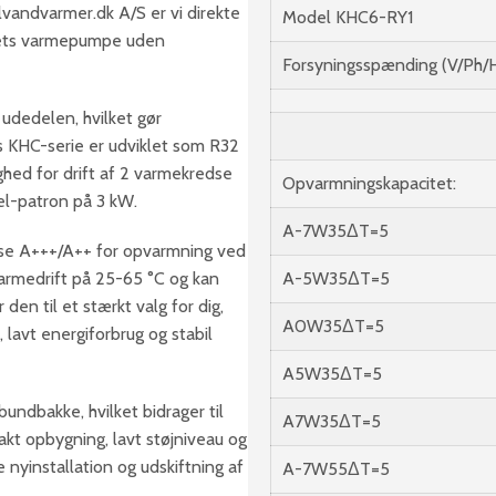
lvandvarmer.dk A/S er vi direkte
Model KHC6-RY1
litets varmepumpe uden
Forsyningsspænding (V/Ph/
udedelen, hvilket gør
s KHC-serie er udviklet som R32
ed for drift af 2 varmekredse
Opvarmningskapacitet:
el-patron på 3 kW.
A-7W35ΔT=5
sse A+++/A++ for opvarmning ved
varmedrift på 25-65 °C og kan
A-5W35ΔT=5
den til et stærkt valg for dig,
A0W35ΔT=5
avt energiforbrug og stabil
A5W35ΔT=5
ndbakke, hvilket bidrager til
A7W35ΔT=5
pakt opbygning, lavt støjniveau og
e nyinstallation og udskiftning af
A-7W55ΔT=5