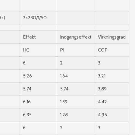
Hz)
2×230/1/50
Effekt
Indgangseffekt
Virkningsgrad
HC
PI
COP
6
2
3
5,26
1,64
3,21
5,74
5,74
3,89
6,16
1,39
4,42
6,35
1,28
4,95
6
2
3