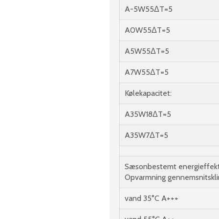
A-5W55ΔT=5
A0W55ΔT=5
A5W55ΔT=5
A7W55ΔT=5
Kølekapacitet:
A35W18ΔT=5
A35W7ΔT=5
Sæsonbestemt energieffekt
Opvarmning gennemsnitskli
vand 35°C A+++