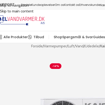
SUPPORT
Fordele
Kundeoplevelser
Om os
Kontakt os
Erhvervskunde
Næs
Skip to navigation
Skip to main content
Alle Produkter
Tilbud
Shop
Spørgsmål & Svar
Guides
Forside
Varmepumper
Luft/Vand
Udedele
Ka
-14%