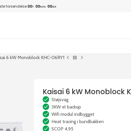
te forsendelse:
00
00
00
T.
MIN.
SEK
isai 6 kW Monoblock KHC-06RY1
Kaisai 6 kW Monoblock 
Støjsvag
3KW el backup
Wifi modul indbygget
Heat tracing i bundbakken
SCOP 4,95