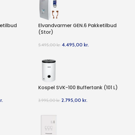
etilbud
Elvandvarmer GEN.6 Pakketilbud
(Stor)
4.495,00
kr.
5.495,00
kr.
Kospel SVK-100 Buffertank (101 L)
r.
2.795,00
kr.
3.995,00
kr.