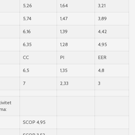
5,26
1,64
3,21
5,74
1,47
3,89
6,16
1,39
4,42
6,35
1,28
4,95
CC
PI
EER
6,5
1,35
4,8
7
2,33
3
ivitet
ma:
SCOP 4,95