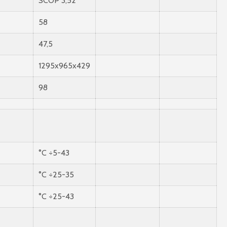
SCOP 3,52
58
47,5
1295x965x429
98
°C ÷5-43
°C ÷25-35
°C ÷25-43