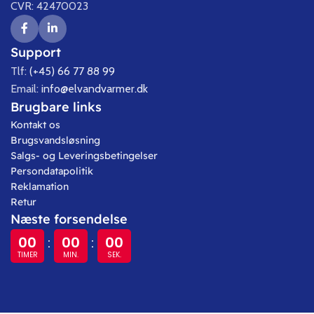
CVR: 42470023
Support
Tlf:
(+45) 66 77 88 99
Email:
info@elvandvarmer.dk
Brugbare links
Kontakt os
Brugsvandsløsning
Salgs- og Leveringsbetingelser
Persondatapolitik
Reklamation
Retur
Næste forsendelse
00
00
00
:
:
TIMER
MIN.
SEK.