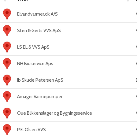
Elvandvarmer.dk A/S
Sten & Gerts VVS ApS
LS EL & VVS ApS
NH Bioservice Aps
Ib Skude Petersen ApS
Amager Varmepumper
Oue Blikkenslager og Bygningsservice
P.E. Olsen VVS