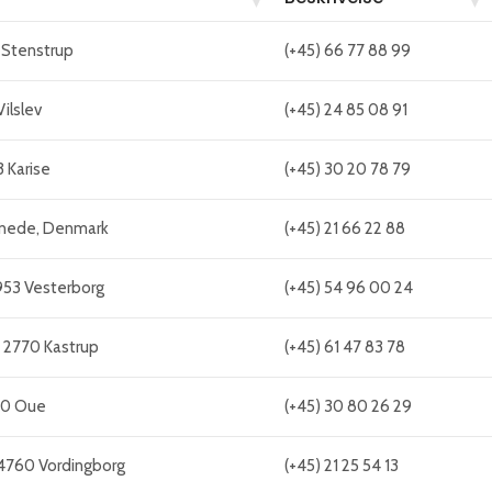
 Stenstrup
(+45) 66 77 88 99
ilslev
(+45) 24 85 08 91
 Karise
(+45) 30 20 78 79
 Snede, Denmark
(+45) 21 66 22 88
953 Vesterborg
(+45) 54 96 00 24
, 2770 Kastrup
(+45) 61 47 83 78
00 Oue
(+45) 30 80 26 29
4760 Vordingborg
(+45) 21 25 54 13