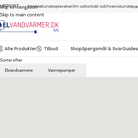
SUPPORT
Fordele
Kundeoplevelser
Om os
Kontakt os
Erhvervskunde
Næs
Skip to navigation
Skip to main content
Alle Produkter
Tilbud
Shop
Spørgsmål & Svar
Guides
Sorter efter
Elvandvarmere
Varmepumper