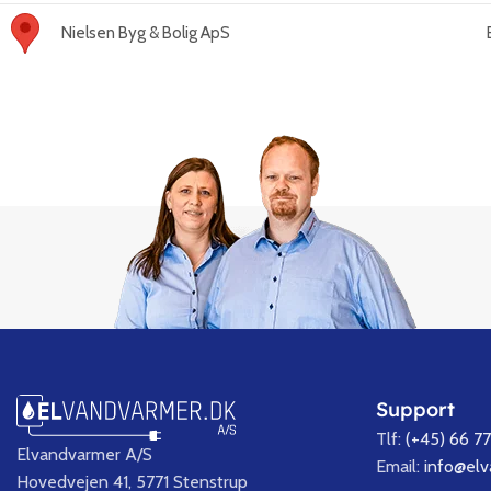
Nielsen Byg & Bolig ApS
Support
Tlf:
(+45) 66 7
Elvandvarmer A/S
Email:
info@el
Hovedvejen 41, 5771 Stenstrup