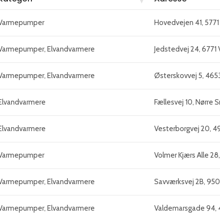
Varmepumper
Hovedvejen 41, 5771
Varmepumper, Elvandvarmere
Jedstedvej 24, 6771 V
Varmepumper, Elvandvarmere
Østerskovvej 5, 4653
Elvandvarmere
Fællesvej 10, Nørre
Elvandvarmere
Vesterborgvej 20, 4
Varmepumper
Volmer Kjærs Alle 28
Varmepumper, Elvandvarmere
Savværksvej 2B, 95
Varmepumper, Elvandvarmere
Valdemarsgade 94, 