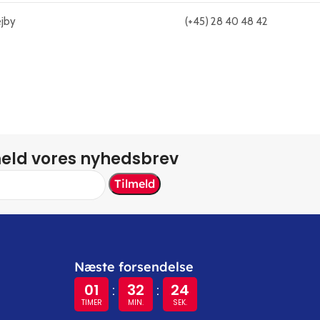
ejby
(+45) 28 40 48 42
meld vores nyhedsbrev
Næste forsendelse
01
32
24
:
:
TIMER
MIN.
SEK.