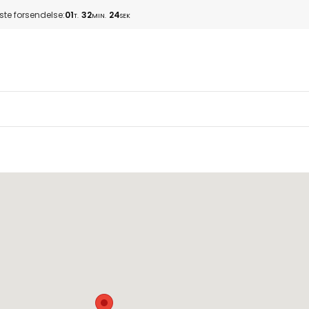
te forsendelse:
01
32
24
T.
MIN.
SEK