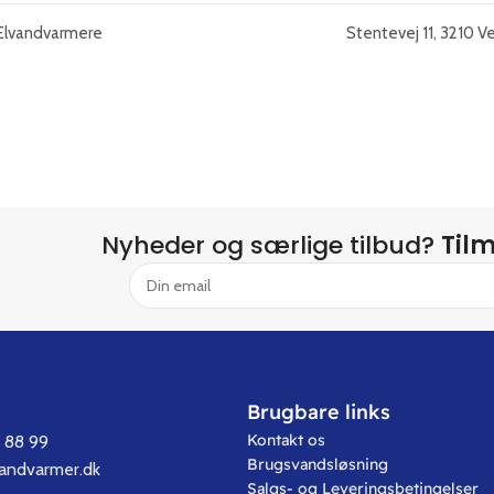
Elvandvarmere
Stentevej 11, 3210 V
Nyheder og særlige tilbud?
Til
Brugbare links
Kontakt os
7 88 99
Brugsvandsløsning
vandvarmer.dk
Salgs- og Leveringsbetingelser