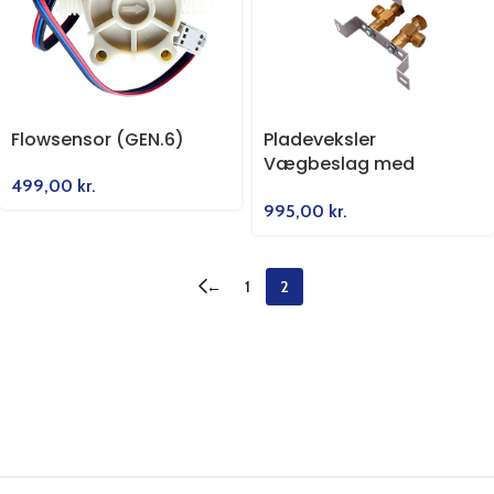
Flowsensor (GEN.6)
Pladeveksler
Vægbeslag med
499,00
kr.
Fittings
995,00
kr.
←
1
2