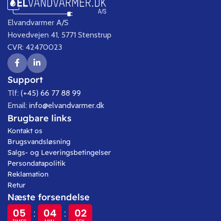
Elvandvarmer A/S
Hovedvejen 41, 5771 Stenstrup
CVR: 42470023
Support
Tlf:
(+45) 66 77 88 99
Email:
info@elvandvarmer.dk
Brugbare links
Kontakt os
Brugsvandsløsning
Salgs- og Leveringsbetingelser
Persondatapolitik
Reklamation
Retur
Næste forsendelse
05
04
01
:
: